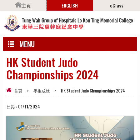
主頁
ENGLISH
eClass
MENU
HK Student Judo
Championships 2024
首頁
>
學生成就
>
HK Student Judo Championships 2024
日期:
01/11/2024