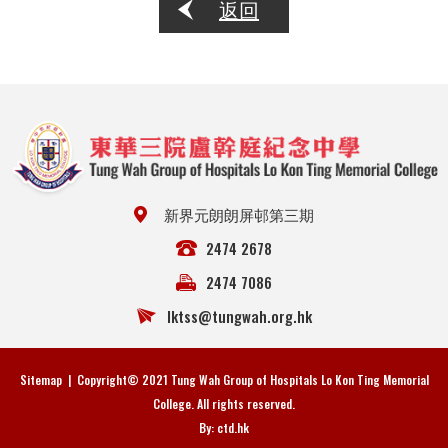
返回
新界元朗朗屏邨第三期
2474 2678
2474 7086
lktss@tungwah.org.hk
Sitemap
| Copyright© 2021 Tung Wah Group of Hospitals Lo Kon Ting Memorial
College. All rights reserved.
By: ctd.hk