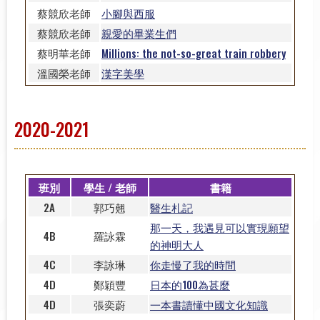
蔡競欣老師
小腳與西服
蔡競欣老師
親愛的畢業生們
蔡明華老師
Millions: the not-so-great train robbery
溫國榮老師
漢字美學
2020-2021
班別
學生 / 老師
書籍
2A
郭巧翹
醫生札記
那一天，我遇見可以實現願望
4B
羅詠霖
的神明大人
4C
李詠琳
你走慢了我的時間
4D
鄭穎豐
日本的100為甚麼
4D
張奕蔚
一本書讀懂中國文化知識