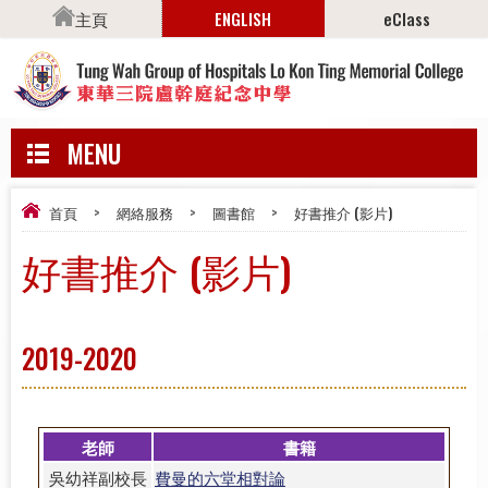
主頁
ENGLISH
eClass
MENU
首頁
>
網絡服務
>
圖書館
>
好書推介 (影片)
好書推介 (影片)
2019-2020
老師
書籍
吳幼祥副校長
費曼的六堂相對論