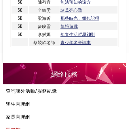
5C
陳芍宜
無法預知的遠方
5C
全綺雯
諸葛亮心戰
5D
梁海昕
那些時光，麵包記得
5D
麥映雪
飢餓遊戲
6C
李媛嫣
年青生活哲思20則
蔡競欣老師
青少年老舍讀本
網絡服務
查詢課外活動/服務紀錄
學生內聯網
家長內聯網