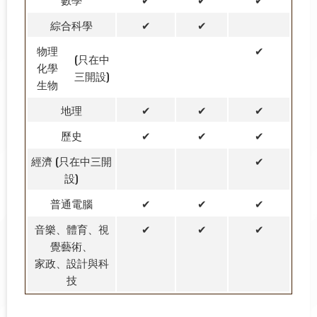
綜合科學
✔
✔
物理
✔
(只在中
化學
三開設)
生物
地理
✔
✔
✔
歷史
✔
✔
✔
經濟 (只在中三開
✔
設)
普通電腦
✔
✔
✔
音樂、體育、視
✔
✔
✔
覺藝術、
家政、設計與科
技