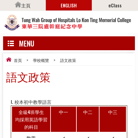
主頁
ENGLISH
eClass
MENU
首頁
>
學校概覽
>
語文政策
語文政策
I. 校本初中教學語言
全級4班學生
中一
中二
中三
均採用英語學習
的科目
數學
✔
✔
✔