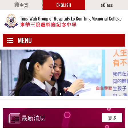
主頁
ENGLISH
eClass
MENU
自
主
學
習
最新消息
更多