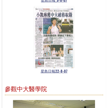
星島日報_9-8-07
星島日報22-8-07
參觀中大醫學院