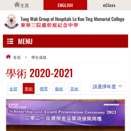
主頁
ENGLISH
eClass
MENU
首頁
>
學生成就
學術 2020-2021
請選擇年度
全部
學術
體育
藝術
其他